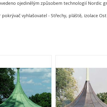
ovedeno ojedinělým způsobem technologií Nordic g
pokrývač vyhlašovatel - Střechy, pláště, izolace Os