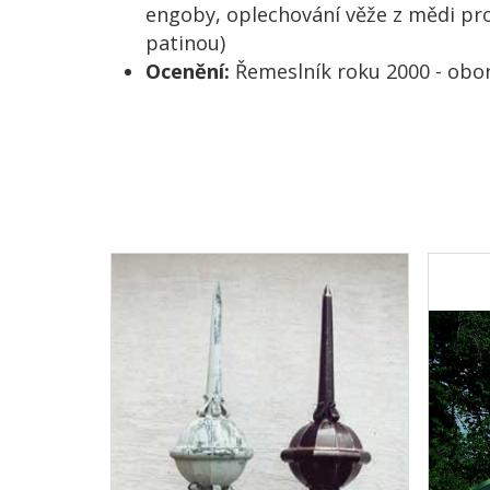
engoby, oplechování věže z mědi pr
patinou)
Ocenění:
Řemeslník roku 2000 - obor 