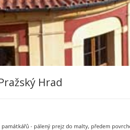
 Pražský Hrad
ů památkářů - pálený prejz do malty, předem povrc