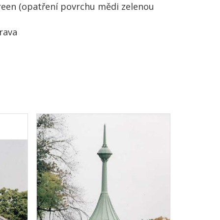
reen (opatření povrchu mědi zelenou
trava